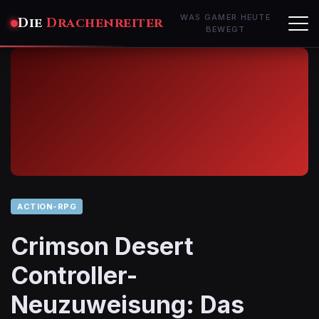
WAS GAMER HEUTE
Die
Drachenreiter
BEWEGT
ACTION-RPG
Crimson Desert
Controller-
Neuzuweisung: Das