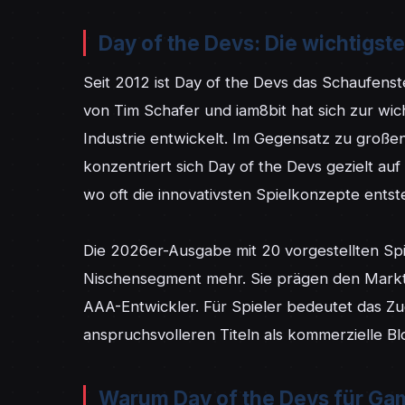
Day of the Devs: Die wichtigst
Seit 2012 ist Day of the Devs das Schaufenste
von Tim Schafer und iam8bit hat sich zur wic
Industrie entwickelt. Im Gegensatz zu groß
konzentriert sich Day of the Devs gezielt auf 
wo oft die innovativsten Spielkonzepte entste
Die 2026er-Ausgabe mit 20 vorgestellten Spie
Nischensegment mehr. Sie prägen den Markt,
AAA-Entwickler. Für Spieler bedeutet das Zug
anspruchsvolleren Titeln als kommerzielle Bl
Warum Day of the Devs für Game