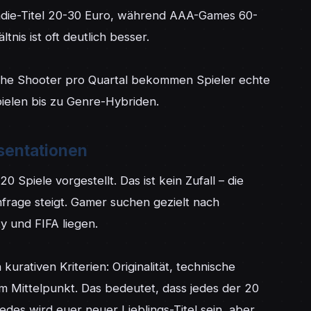
Indie-Titel 20-30 Euro, während AAA-Games 60-
nis ist oft deutlich besser.

liche Shooter pro Quartal bekommen Spieler echte 
ielen bis zu Genre-Hybriden.
sentationen
 Spiele vorgestellt. Das ist kein Zufall – die 
hfrage steigt. Gamer suchen gezielt nach 
ty und FIFA liegen.

urativen Kriterien: Originalität, technische 
 Mittelpunkt. Das bedeutet, dass jedes der 20 
edes wird euer neuer Lieblings-Titel sein, aber 